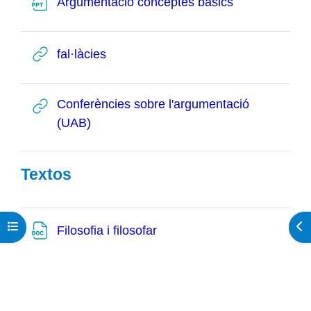
Fitxer
Argumentació conceptes bàsics
URL
fal·làcies
Conferències sobre l'argumentació
URL
(UAB)
Textos
Obre l'índex del curs
Obr
Fitxer
Filosofia i filosofar