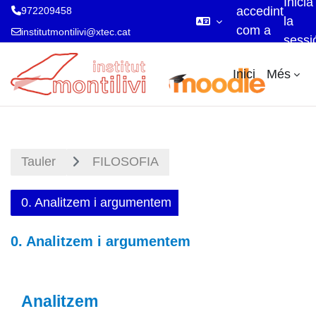
Inicia
accedint
972209458
la
com a
institutmontilivi@xtec.cat
sessi
visitant
Ves al contingut principal
Inici
Més
Tauler
FILOSOFIA
0. Analitzem i argumentem
0. Analitzem i argumentem
Descripció general de la se
Analitzem