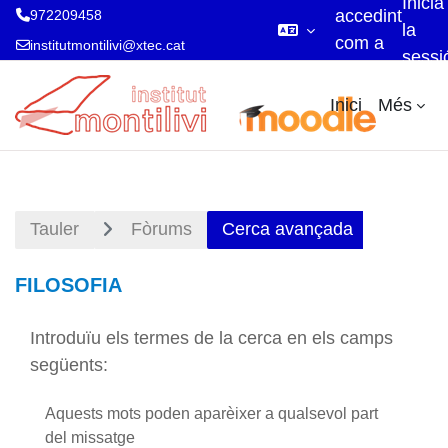
Inicia
accedint
972209458
la
com a
institutmontilivi@xtec.cat
sessi
visitant
Ves al contingut principal
Inici
Més
Tauler
Fòrums
Cerca avançada
FILOSOFIA
Introduïu els termes de la cerca en els camps
següents:
Aquests mots poden aparèixer a qualsevol part
del missatge