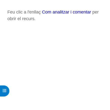
Requisits de compleció
Feu clic a l'enllaç
Com analitzar i comentar
per
obrir el recurs.
Obre l'índex del curs