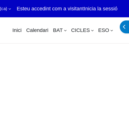
Esteu accedint com a visitant
Inicia la sessió
(ca)‎
Obr
Inici
Calendari
BAT
CICLES
ESO