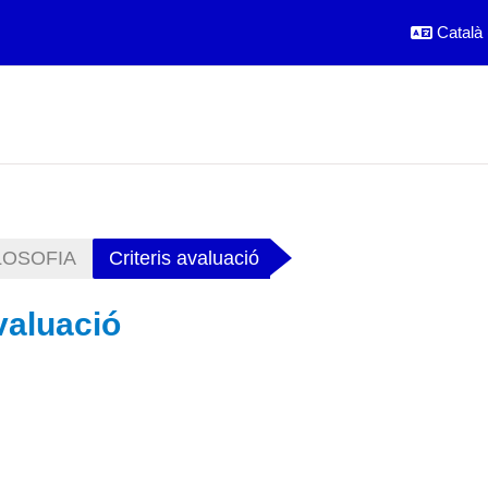
Català ‎
LOSOFIA
Criteris avaluació
valuació
ó general de la secció