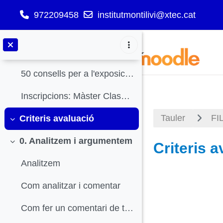
972209458
institutmontilivi@xtec.cat
General
Redueix
Ves al contingut principal
Fòrum d'avisos i notícies
50 consells per a l'exposició oral
Inscripcions: Màster Class Filosofia
Tauler
FI
Criteris avaluació
Redueix
0. Analitzem i argumentem
Criteris a
Redueix
Analitzem
Descripci
Com analitzar i comentar
Com fer un comentari de text