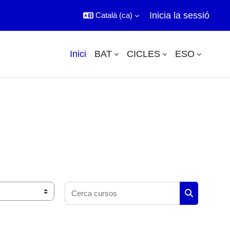
Inicia la sessió
Català ‎(ca)‎
Inici
BAT
CICLES
ESO
Cerca cursos
Cerca curs