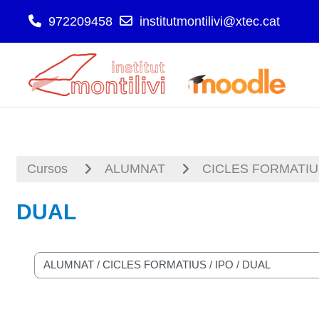
972209458
institutmontilivi@xtec.cat
Ves al contingut principal
Cursos
ALUMNAT
CICLES FORMATI
DUAL
Categories de cursos