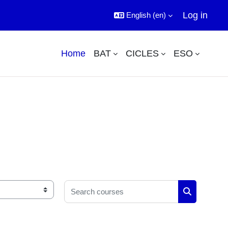
Log in
English ‎(en)‎
Home
BAT
CICLES
ESO
Search courses
Search cou