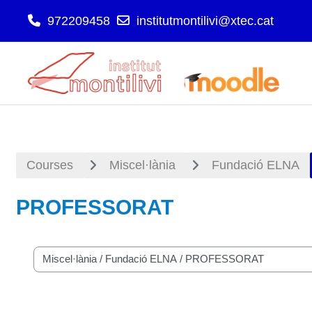
972209458
institutmontilivi@xtec.cat
Skip to main content
Courses
Miscel·lània
Fundació ELNA
PROFESSORAT
Course categories