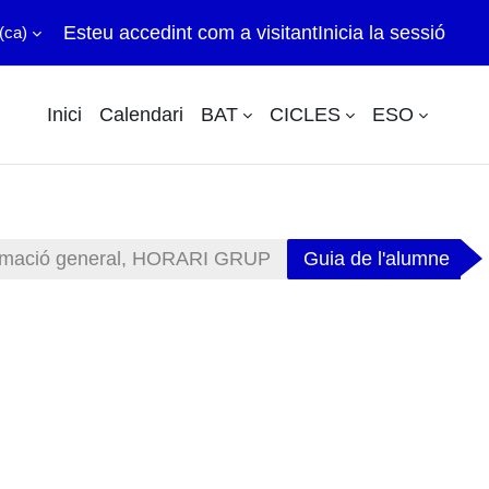
Esteu accedint com a visitant
Inicia la sessió
(ca)‎
Inici
Calendari
BAT
CICLES
ESO
formació general, HORARI GRUP
Guia de l'alumne