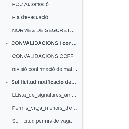
PCC Automoció
Pla d'evacuació
NORMES DE SEGURETAT EN ELS TALLERS REPARACIÓ DE VEHICLES ELECTROMECÀNIC
CONVALIDACIONS i confirmació de matrícula
Redueix
CONVALIDACIONS CCFF
revisió confirmació de matrícula
Sol·licitud notificació de vaga
Redueix
LLista_de_signatures_amb_alumnes_adherits_a_la_vaga.
Permis_vaga_menors_d'edat
Sol·licitud permís de vaga