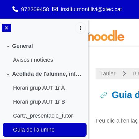
972209458
institutmontilivi@xtec.cat
Ves al contingut principal
General
Redueix
Avisos i notícies
Tauler
TU
Acollida de l'alumne, informació general, HORARI GRUP
Redueix
Horari grup AUT 1r A
Guia 
Horari grup AUT 1r B
Requisits de 
Carta_presentacio_tutor
Feu clic a l'enlla
Guia de l'alumne