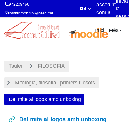
Inicia
accedint
972209458
la
com a
institutmontilivi@xtec.cat
sessi
visitant
Ves al contingut principal
Inici
Més
Tauler
FILOSOFIA
Mitologia, filosofia i primers filòsofs
Del mite al logos amb unboxing
Del mite al logos amb unboxing