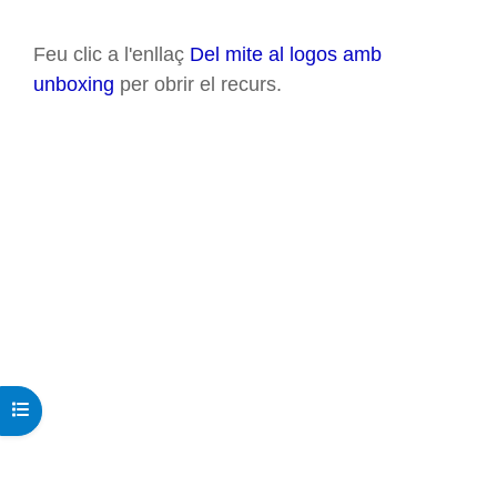
Requisits de compleció
Feu clic a l'enllaç
Del mite al logos amb
unboxing
per obrir el recurs.
Obre l'índex del curs