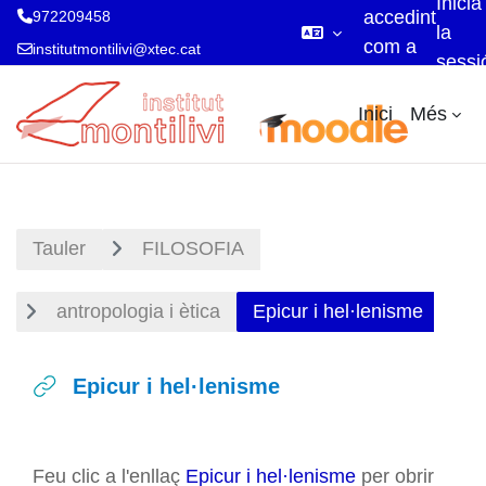
Inicia
accedint
972209458
la
com a
institutmontilivi@xtec.cat
sessi
visitant
Ves al contingut principal
Inici
Més
Tauler
FILOSOFIA
antropologia i ètica
Epicur i hel·lenisme
Epicur i hel·lenisme
Requisits de compleció
Feu clic a l'enllaç
Epicur i hel·lenisme
per obrir