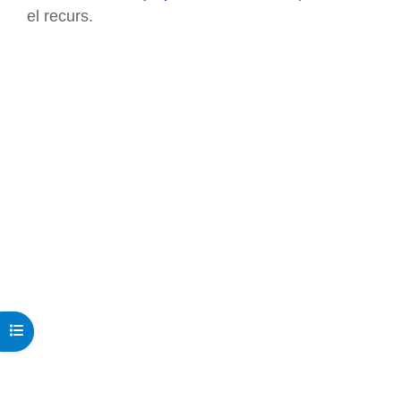
el recurs.
Obre l'índex del curs