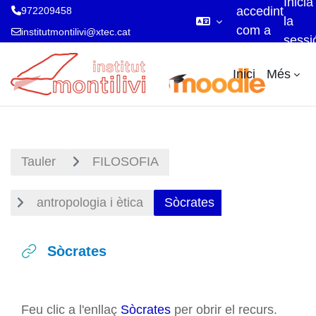
Inicia
accedint
972209458
la
com a
institutmontilivi@xtec.cat
sessi
visitant
Ves al contingut principal
Inici
Més
Tauler
FILOSOFIA
antropologia i ètica
Sòcrates
Sòcrates
Requisits de compleció
Feu clic a l'enllaç
Sòcrates
per obrir el recurs.