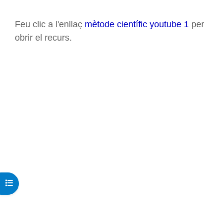
Requisits de compleció
Feu clic a l'enllaç
mètode científic youtube 1
per
obrir el recurs.
Obre l'índex del curs