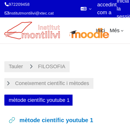
Inicia
accedint
972209458
la
com a
institutmontilivi@xtec.cat
sessi
visitant
Ves al contingut principal
Inici
Més
Tauler
FILOSOFIA
Coneixement científic i mètodes
mètode científic youtube 1
mètode científic youtube 1