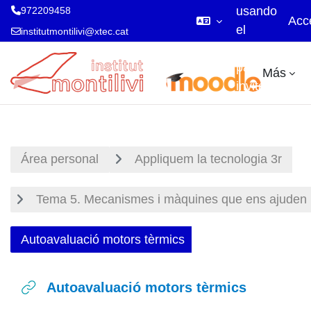
usando
972209458
Acc
el
institutmontilivi@xtec.cat
acceso
Salta al contenido principal
para
Más
invitados
Área personal
Appliquem la tecnologia 3r
Tema 5. Mecanismes i màquines que ens ajuden
Autoavaluació motors tèrmics
Autoavaluació motors tèrmics