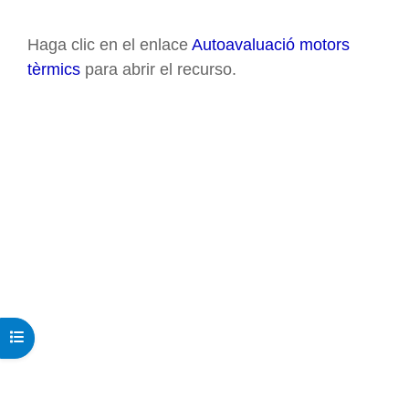
Requisitos de finalización
Haga clic en el enlace
Autoavaluació motors
tèrmics
para abrir el recurso.
Abrir índice del curso