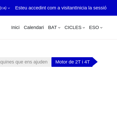
Esteu accedint com a visitant
Inicia la sessió
(ca)‎
Inici
Calendari
BAT
CICLES
ESO
quines que ens ajuden
Motor de 2T i 4T