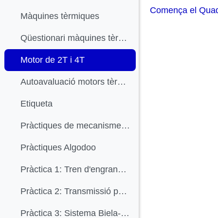
Comença el Qua
Màquines tèrmiques
Qüestionari màquines tèrmiques (Individual)
Motor de 2T i 4T
Autoavaluació motors tèrmics
Etiqueta
Pràctiques de mecanismes (opció virtual)
Pràctiques Algodoo
Pràctica 1: Tren d'engranatges
Pràctica 2: Transmissió per corretja
Pràctica 3: Sistema Biela-Manovella