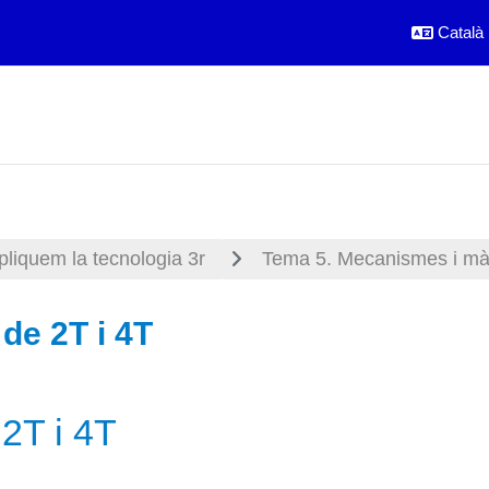
Català ‎
pliquem la tecnologia 3r
Tema 5. Mecanismes i mà
de 2T i 4T
compleció
2T i 4T