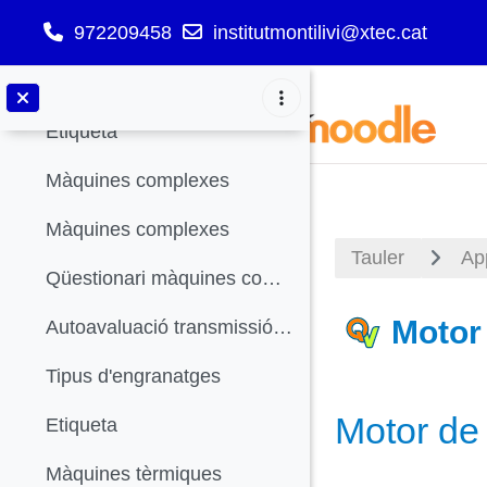
972209458
institutmontilivi@xtec.cat
Màquines simples
Ves al contingut principal
Qüestionari màquines simples (Individual)
Etiqueta
Màquines complexes
Màquines complexes
Tauler
Ap
Qüestionari màquines complexes (Individual)
Motor 
Autoavaluació transmissió de moviment
Tipus d'engranatges
Requisits de 
Motor de 
Etiqueta
Màquines tèrmiques