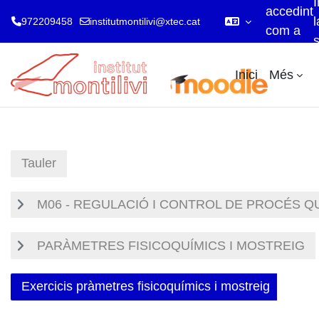
I
accedint
l
972209458
institutmontilivi@xtec.cat
com a
visitant
Ves al contingut principal
Inici
Més
Tauler
M06 - REGULACIÓ I CONTROL DE PROCÉS Q
PARÀMETRES FISICOQUÍMICS I MOSTREIG
Exercicis pràmetres fisicoquímics i mostreig