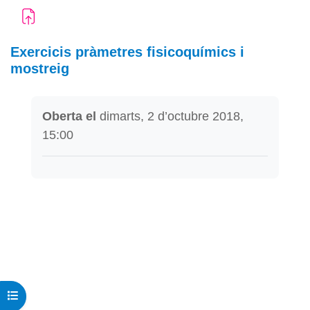
Exercicis pràmetres fisicoquímics i
mostreig
Requisits de compleció
Oberta el
dimarts, 2 d’octubre 2018,
15:00
Obre l'índex del curs