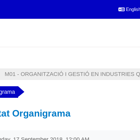
English 
M01 - ORGANITZACIÓ I GESTIÓ EN INDUSTRIES 
igrama
itat Organigrama
equirements
day, 17 September 2018, 12:00 AM