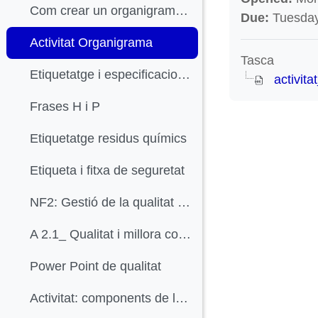
Com crear un organigrama en Office
Due:
Tuesday
Activitat Organigrama
Tasca
Etiquetatge i especificacions productes químics
activit
Frases H i P
Etiquetatge residus químics
Etiqueta i fitxa de seguretat
NF2: Gestió de la qualitat de la indústria química
A 2.1_ Qualitat i millora contínua
Power Point de qualitat
Activitat: components de la qualitat.