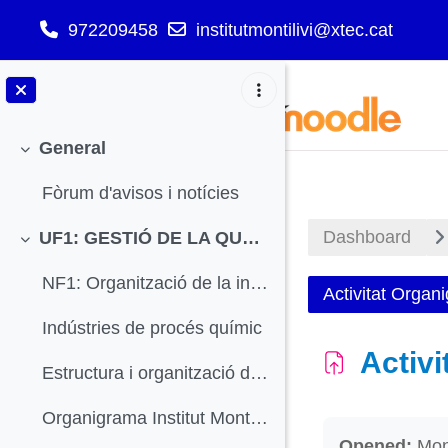
972209458
institutmontilivi@xtec.cat
Skip to main content
General
Collapse
Fòrum d'avisos i notícies
Dashboard
UF1: GESTIÓ DE LA QUALITAT
Collapse
NF1: Organització de la indústria química
Activitat Organ
Indústries de procés químic
Activ
Estructura i organització de la indústria química
Organigrama Institut Montilivi
Completion r
Opened:
Mon