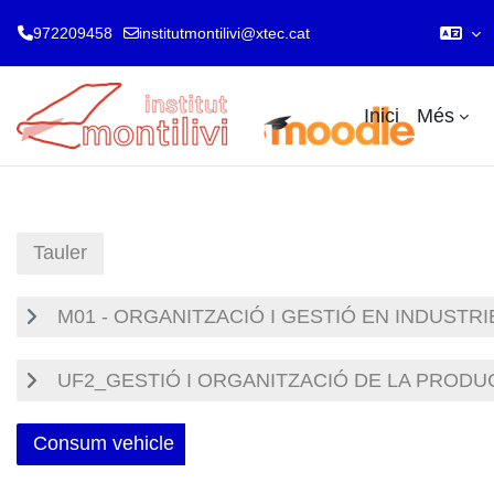
972209458
institutmontilivi@xtec.cat
Ves al contingut principal
Inici
Més
Tauler
M01 - ORGANITZACIÓ I GESTIÓ EN INDUSTR
UF2_GESTIÓ I ORGANITZACIÓ DE LA PRODU
Consum vehicle