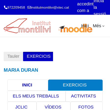
Inicia
accedint
la
972209458
institutmontilivi@xtec.cat
com a
sessió
visitant
Ves al contingut principal
Inici
Més
Tauler
EXERCICIS
MARIA DURAN
Descripció general de la se
INICI
EXERCICIS
ELS MEUS TREBALLS
ACTIVITATS
JCLIC
VÍDEOS
FOTOS