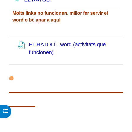
Molts links no funcionen, millor fer servir el
word o bé anar a
aquí
EL RATOLÍ - word (activitats que
Fitxer
funcionen)
Obre l'índex del curs