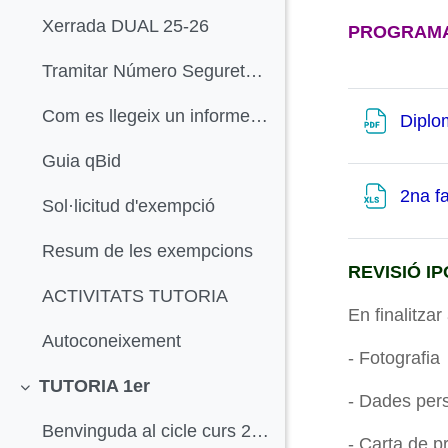
Xerrada DUAL 25-26
PROGRAM
Tramitar Número Seguretat Social
Com es llegeix un informe de vida laboral
Diplo
Guia qBid
2na f
Sol·licitud d'exempció
Resum de les exempcions
REVISIÓ IPO
ACTIVITATS TUTORIA
En finalitza
Autoconeixement
- Fotografia
TUTORIA 1er
Colapsar
- Dades per
Benvinguda al cicle curs 25_26
- Carta de p