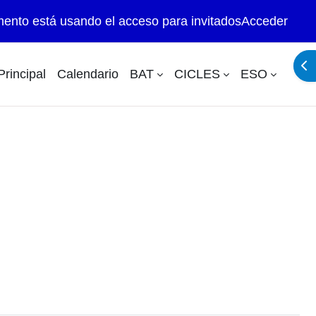
ento está usando el acceso para invitados
Acceder
Abr
rincipal
Calendario
BAT
CICLES
ESO
| Moodle Institut Montilivi