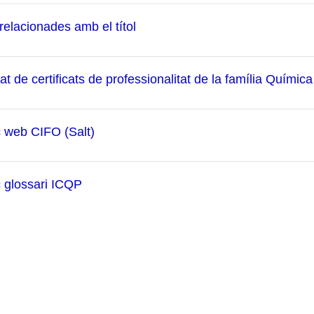
Carpeta
relacionades amb el títol
tat de certificats de professionalitat de la família Química
URL
ç web CIFO (Salt)
URL
ç glossari ICQP