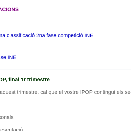
ACIONS
Archivo
ma classificació 2na fase competició INE
Archivo
ase INE
P, final 1r trimestre
r aquest trimestre, cal que el vostre IPOP contingui els 
sonals
resentació