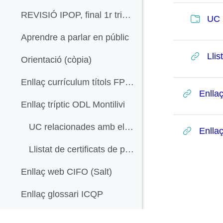
REVISIÓ IPOP, final 1r trimestre En finalitzar aq...
UC 
Aprendre a parlar en públic
Llis
Orientació (còpia)
Enllaç currículum títols FP LOE
Enlla
Enllaç tríptic ODL Montilivi
UC relacionades amb el títol
Enlla
Llistat de certificats de professionalitat de la família Química
Enllaç web CIFO (Salt)
Enllaç glossari ICQP