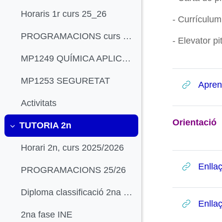
Horaris 1r curs 25_26
- Currículum
PROGRAMACIONS curs 25_26
- Elevator pi
MP1249 QUÍMICA APLICADA
MP1253 SEGURETAT
Apren
Activitats
Orientació
TUTORIA 2n
Colapsar
Horari 2n, curs 2025/2026
Enlla
PROGRAMACIONS 25/26
Diploma classificació 2na fase competició INE
Enllaç
2na fase INE