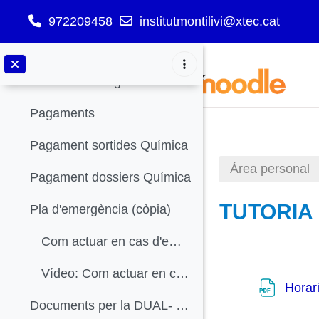
Document signatura de vagues
972209458
institutmontilivi@xtec.cat
Formulari assistència vaga
Salta al contenido principal
Autorització vaga menors
Pagaments
Pagament sortides Química
Área personal
Pagament dossiers Química
TUTORIA 
Pla d'emergència (còpia)
Com actuar en cas d'emergència
Sección: 
Vídeo: Com actuar en cas d'emergència
Horar
Documents per la DUAL- Formació en Centres de Treball