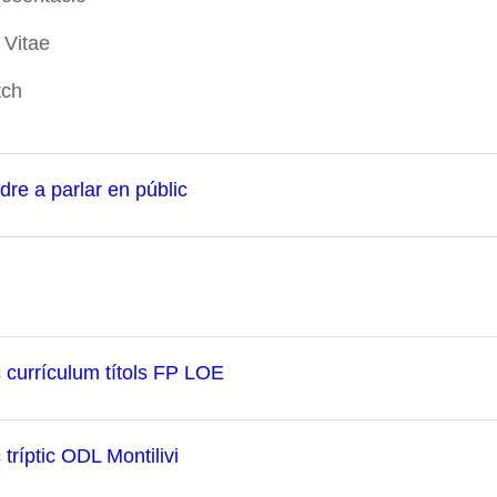
 Vitae
tch
URL
dre a parlar en públic
URL
ç currículum títols FP LOE
URL
 tríptic ODL Montilivi