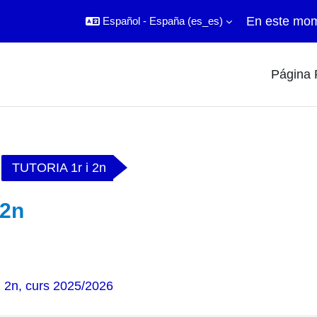
En este mom
Español - España ‎(es_es)‎
Página P
TUTORIA 1r i 2n
2n
TUTORIA 2n | TUTORIA 1r i 2n 
Archivo
i 2n, curs 2025/2026