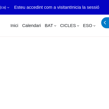
Esteu accedint com a visitant
Inicia la sessió
(ca)‎
Obr
Inici
Calendari
BAT
CICLES
ESO