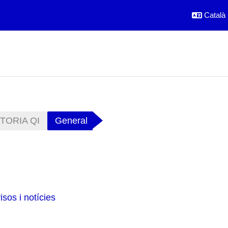
Català ‎
TORIA QI
General
ó general de la secció
isos i notícies