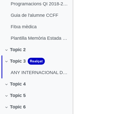
Programacions QI 2018-2019
Guia de l'alumne CCFF
Fitxa mèdica
Plantilla Memòria Estada Dual QI
Topic 2
Redueix
Topic 3
Realçat
Redueix
ANY INTERNACIONAL DE LA TAULA PERIÒDICA
Topic 4
Redueix
Topic 5
Redueix
Topic 6
Redueix