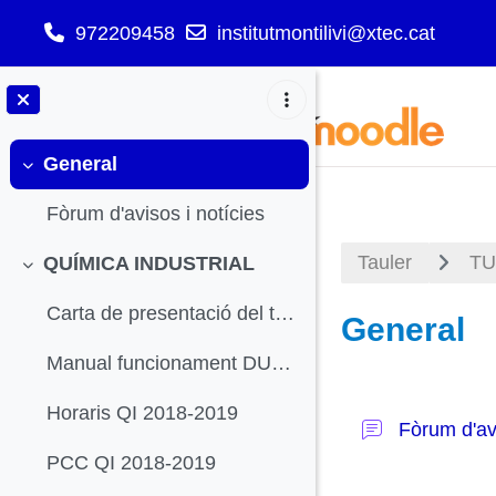
972209458
institutmontilivi@xtec.cat
Ves al contingut principal
General
Redueix
Fòrum d'avisos i notícies
Tauler
TU
QUÍMICA INDUSTRIAL
Redueix
Carta de presentació del tutor
General
Manual funcionament DUAL Química Industrial 18-19
Descripci
Horaris QI 2018-2019
Fòrum d'av
PCC QI 2018-2019