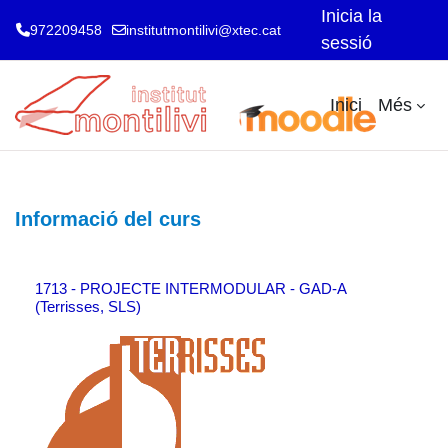
Inicia la
972209458
institutmontilivi@xtec.cat
sessió
Ves al contingut principal
Inici
Més
Informació del curs
1713 - PROJECTE INTERMODULAR - GAD-A
(Terrisses, SLS)