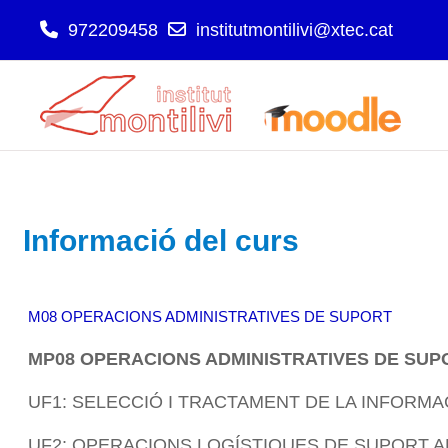
972209458
institutmontilivi@xtec.cat
Ves al contingut principal
Informació del curs
M08 OPERACIONS ADMINISTRATIVES DE SUPORT
MP08 OPERACIONS ADMINISTRATIVES DE SUP
UF1: SELECCIÓ I TRACTAMENT DE LA INFORMA
UF2: OPERACIONS LOGÍSTIQUES DE SUPORT A