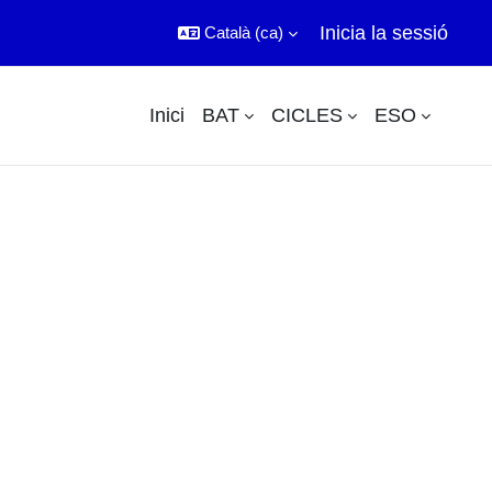
Inicia la sessió
Català ‎(ca)‎
Inici
BAT
CICLES
ESO