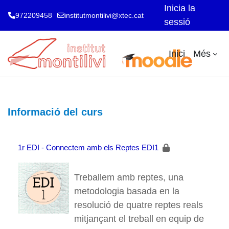
Inicia la
972209458
institutmontilivi@xtec.cat
sessió
Ves al contingut principal
Inici
Més
Informació del curs
1r EDI - Connectem amb els Reptes EDI1
Treballem amb reptes, una
metodologia basada en la
resolució de quatre reptes reals
mitjançant el treball en equip de